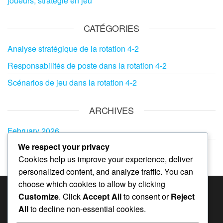
joueurs, stratégie en jeu
CATÉGORIES
Analyse stratégique de la rotation 4-2
Responsabilités de poste dans la rotation 4-2
Scénarios de jeu dans la rotation 4-2
ARCHIVES
February 2026
We respect your privacy
January 2026
Cookies help us improve your experience, deliver
personalized content, and analyze traffic. You can
choose which cookies to allow by clicking
Customize
. Click
Accept All
to consent or
Reject
CATÉGORIES
All
to decline non-essential cookies.
Analyse stratégique de la rotation 4-2